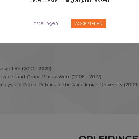
deze toestemming altijd intrekken.
Instellingen
ACCEPTEREN
erland BV (2012 – 2022)
n Nederland: Grupa Plastic Worx (2008 – 2012)
nalysis of Public Policies of the Jagiellonian University (2009 