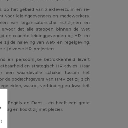
es op het gebied van ziekteverzuim en re-
punt voor leidinggevenden en medewerkers.
len van organisatorische richtlijnen en
e ervoor dat alle stappen binnen de Wet
gd en coachte leidinggevenden bij HR- en
 zij de naleving van wet- en regelgeving,
e
zij diverse HR-projecten.
ond en persoonlijke betrokkenheid levert
zetbaarheid en
strategisch HR-advies
. Haar
ar een waardevolle schakel tussen het
or
de opdrachtgevers
van HMP zet zij zich
geleiden, waarbij verbinding en kwaliteit
nds, Engels en Frans – en heeft een grote
e
ij graag en kookt zij met plezier.
nt