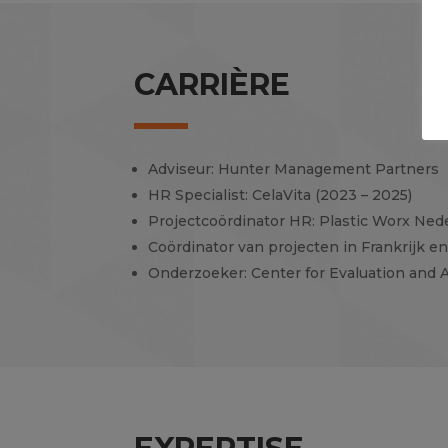
CARRIÈRE
Adviseur: Hunter Management Partners
HR Specialist: CelaVita (2023 – 2025)
Projectcoördinator HR: Plastic Worx Ned
Coördinator van projecten in Frankrijk e
Onderzoeker:
Center for Evaluation and A