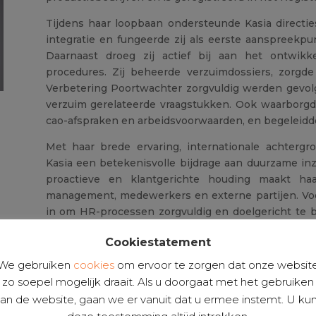
Tijdens haar loopbaan ondersteunde Kasia directi
integratie en fungeerde zij als eerste aanspreek
Daarnaast droeg zij actief bij aan het ontwikke
procedures. Zij beheerde verzuimdossiers, zorgd
Verbetering Poortwachter zorgvuldig werden gevol
verzuim gerelateerde vraagstukken. Ook
waarborgde
cao-afspraken en arbeidsvoorwaarden, en
begeleidd
Met haar brede ervaring, internationale achtergr
Kasia een betekenisvolle bijdrage aan duurzame in
proactieve en klantgerichte houding maakt ha
management, medewerkers en externe partijen. Vo
in om HR-processen zorgvuldig en doelgericht te be
centraal staan
.
Cookiestatement
Kasia spreekt vier talen vloeiend – Pools, Nederla
We gebruiken
cookies
om ervoor te zorgen dat onze websit
affiniteit met taal en cultuur. In haar vrije tijd leest z
zo soepel mogelijk draait. Als u doorgaat met het gebruiken
an de website, gaan we er vanuit dat u ermee instemt. U ku