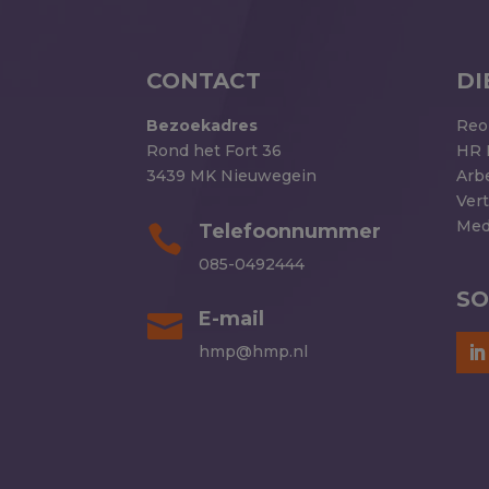
CONTACT
DI
Bezoekadres
Reo
Rond het Fort 36
HR 
3439 MK Nieuwegein
Arb
Ver
Med
Telefoonnummer

085-0492444
SO
E-mail

hmp@hmp.nl