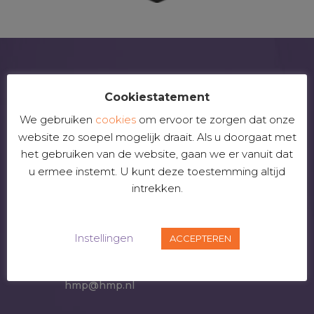
Cookiestatement
CONTACT
We gebruiken
cookies
om ervoor te zorgen dat onze
website zo soepel mogelijk draait. Als u doorgaat met
Bezoekadres
het gebruiken van de website, gaan we er vanuit dat
Rond het Fort 36
u ermee instemt. U kunt deze toestemming altijd
3439 MK Nieuwegein
intrekken.
Telefoonnummer

085-0492444
Instellingen
ACCEPTEREN
E-mail

hmp@hmp.nl