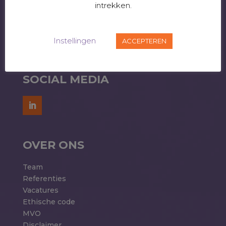
intrekken.
HR Projecten
Arbeidsrecht
Vertrouwenspersoon
Instellingen
ACCEPTEREN
Mediation
SOCIAL MEDIA
OVER ONS
Team
Referenties
Vacatures
Ethische code
MVO
Disclaimer