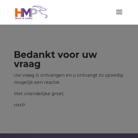
Bedankt voor uw
vraag
Uw vraag is ontvangen en u ontvangt zo spoedig
mogelijk een reactie.
Met vriendelijke groet,
HMP