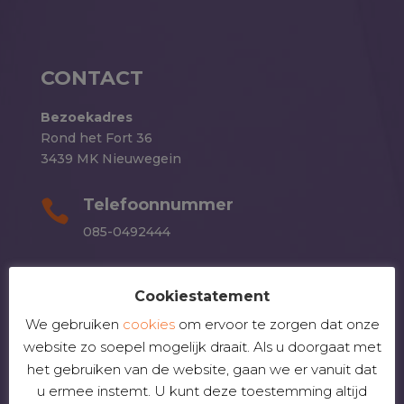
CONTACT
Bezoekadres
Rond het Fort 36
3439 MK Nieuwegein
Telefoonnummer

085-0492444
E-mail

Cookiestatement
hmp@hmp.nl
We gebruiken
cookies
om ervoor te zorgen dat onze
website zo soepel mogelijk draait. Als u doorgaat met
DIENSTEN
het gebruiken van de website, gaan we er vanuit dat
u ermee instemt. U kunt deze toestemming altijd
Reorganiseren