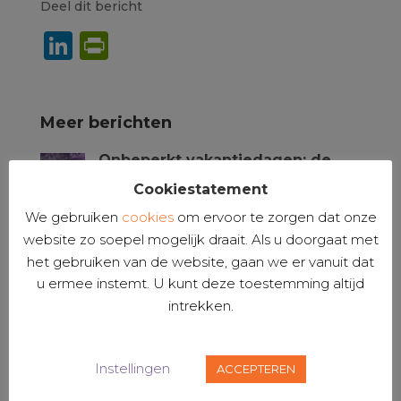
Deel dit bericht
LinkedIn
PrintFriendly
Meer berichten
Onbeperkt vakantiedagen: de
arbeidsrechtelijke vragen!
Cookiestatement
31 juli 2026
|
HRM
,
Nieuws
We gebruiken
cookies
om ervoor te zorgen dat onze
website zo soepel mogelijk draait. Als u doorgaat met
Modernisering
concurrentiebeding: waar staan
het gebruiken van de website, gaan we er vanuit dat
we nu?
u ermee instemt. U kunt deze toestemming altijd
9 juni 2026
|
Arbeids- en ontslagrecht
intrekken.
UPDATE! Herziening verlofstelsel
richting 2028
Instellingen
ACCEPTEREN
29 mei 2026
|
HRM