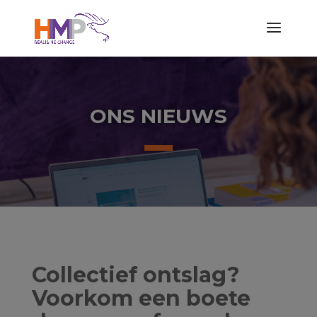
ONS NIEUWS
Collectief ontslag?
Voorkom een boete