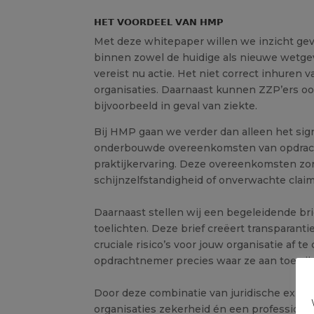
𝗛𝗘𝗧 𝗩𝗢𝗢𝗥𝗗𝗘𝗘𝗟 𝗩𝗔𝗡 𝗛𝗠𝗣
Met deze whitepaper willen we inzicht gev
binnen zowel de huidige als nieuwe wetgev
vereist nu actie. Het niet correct inhuren
organisaties. Daarnaast kunnen ZZP’ers 
bijvoorbeeld in geval van ziekte.
Bij HMP gaan we verder dan alleen het signa
onderbouwde overeenkomsten van opdracht
praktijkervaring. Deze overeenkomsten zo
schijnzelfstandigheid of onverwachte claim
Daarnaast stellen wij een begeleidende br
toelichten. Deze brief creëert transparant
cruciale risico’s voor jouw organisatie af 
opdrachtnemer precies waar ze aan toe zij
Door deze combinatie van juridische exper
organisaties zekerheid én een professione