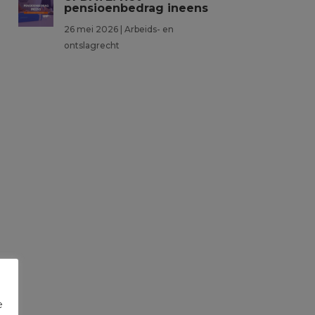
pensioenbedrag ineens
26 mei 2026
|
Arbeids- en
ontslagrecht
e