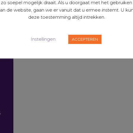
zo soepel mogelijk draait. Als u doorgaat met het gebruiken
an de website, gaan we er vanuit dat u ermee instemt. U ku
an overeenkomsten op schijnzelfstandigheid. Neem
deze toestemming altijd intrekken.
9 244 4 /
hmp@hmp.nl
Instellingen
ACCEPTEREN