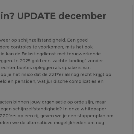
s in? UPDATE december
 weer op schijnzelfstandigheid. Een goed
ere controles te voorkomen, mits het ook
ctie kan de Belastingdienst met terugwerkende
eggen. In 2025 gold een ‘zachte landing’, zonder
 echter boetes opleggen als sprake is van
op je het risico dat de ZZP’er alsnog recht krijgt op
ld en pensioen, wat juridische complicaties en
acten binnen jouw organisatie op orde zijn, maar
t tegen schijnzelfstandigheid? In onze whitepaper
 ZZP’ers op een rij, geven we je een stappenplan om
reken we de alternatieve mogelijkheden om nog