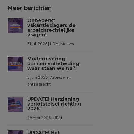
Meer berichten
Onbeperkt
vakantiedagen: de
arbeidsrechtelijke
vragen!
31 juli 2026
|
HRM
,
Nieuws
Modernisering
concurrentiebeding:
waar staan we nu?
9 juni 2026
|
Arbeids- en
ontslagrecht
UPDATE! Herziening
verlofstelsel richting
2028
29 mei 2026
|
HRM
UPDATE! Het