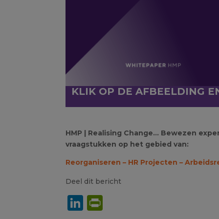
KLIK OP DE AFBEELDING 
HMP | Realising Change… Bewezen expert
vraagstukken op het gebied van:
Reorganiseren –
HR Projecten –
Arbeidsr
Deel dit bericht
LinkedIn
PrintFriendly