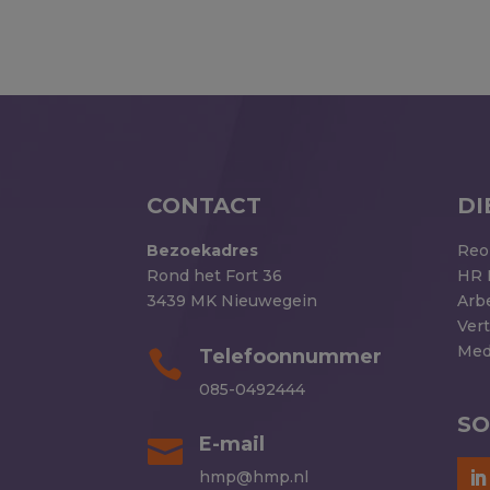
CONTACT
DI
Bezoekadres
Reo
Rond het Fort 36
HR 
3439 MK Nieuwegein
Arb
Ver
Med
Telefoonnummer

085-0492444
SO
E-mail

hmp@hmp.nl