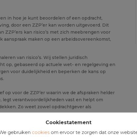
en in hoe je kunt beoordelen of een opdracht,
ing, door een ZZP’er kan worden uitgevoerd. Dit
 van ZZP’ers kan risico’s met zich meebrengen voor
ook aanspraak maken op een arbeidsovereenkomst,
leren van risico’s. Wij stellen juridisch
 op, gebaseerd op actuele wet- en regelgeving en
rgen voor duidelijkheid en beperken de kans op
s.
ief op voor de ZZP’er waarin we de afspraken helder
ie, legt verantwoordelijkheden vast en helpt om
te dekken. Zo weet zowel opdrachtgever als
n.
Cookiestatement
tise en duidelijke communicatie bieden wij
We gebruiken
cookies
om ervoor te zorgen dat onze websit
le basis voor samenwerking met zelfstandigen.